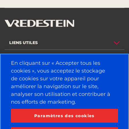
LIENS UTILES
PNEUS
En cliquant sur « Accepter tous les
cookies », vous acceptez le stockage
POLITIQUE
de cookies sur votre appareil pour
SOCIÉTÉ
améliorer la navigation sur le site,
analyser son utilisation et contribuer à
nos efforts de marketing.
RESTEZ CONNECTÉ
Facebook
YouTube
Paramètres des cookies
Instagram
LinkedIn