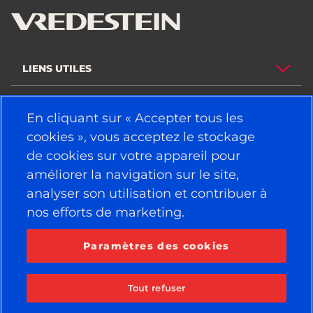
LIENS UTILES
PNEUS
En cliquant sur « Accepter tous les
POLITIQUE
cookies », vous acceptez le stockage
de cookies sur votre appareil pour
SOCIÉTÉ
améliorer la navigation sur le site,
analyser son utilisation et contribuer à
nos efforts de marketing.
RESTEZ CONNECTÉ
Facebook
YouTube
Paramètres des cookies
Instagram
LinkedIn
Tout refuser