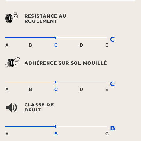
RÉSISTANCE AU
ROULEMENT
C
A
B
C
D
E
ADHÉRENCE SUR SOL MOUILLÉ
C
A
B
C
D
E
CLASSE DE
BRUIT
B
A
B
C