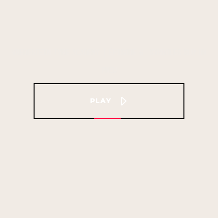
VREDESTEIN TYRE ACADEMY | ÉPISODE 6: SYMBOLES SUR UN
PNEU
PLAY