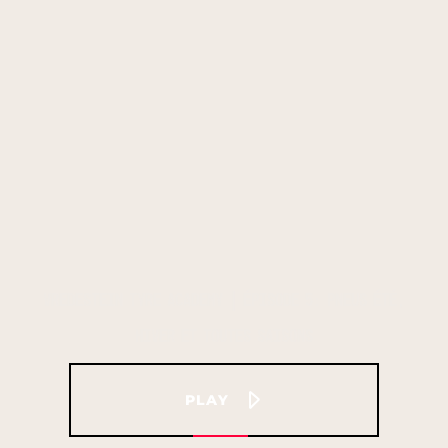
VREDESTEIN TYRE ACADEMY | ÉPISODE 5: PNEUS ÉTÉ,
HIVER ET TOUTES SAISONS
PLAY