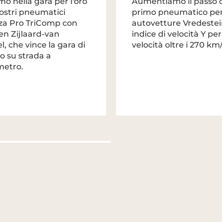
mo nella gara per l'oro
Aumentiamo il passo c
nostri pneumatici
primo pneumatico pe
za Pro TriComp con
autovetture Vredestei
en Zijlaard-van
indice di velocità Y per
, che vince la gara di
velocità oltre i 270 km
mo su strada a
metro.