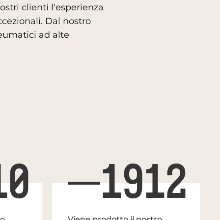
tri clienti l'esperienza
ccezionali. Dal nostro
eumatici ad alte
10
1912
ro
Viene prodotto il nostro