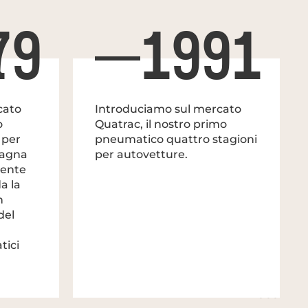
79
1991
cato
Introduciamo sul mercato
o
Quatrac, il nostro primo
 per
pneumatico quattro stagioni
dagna
per autovetture.
lente
a la
n
del
tici
1999