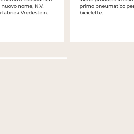
 nuovo nome, N.V.
primo pneumatico pe
fabriek Vredestein.
biciclette.