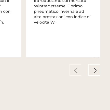
on il
Introduciamo sul mercato
r
Wintrac xtreme, il primo
n con
pneumatico invernale ad
alte prestazioni con indice di
/h.
velocità W.
2013