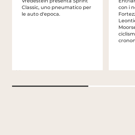
Vredestein presenta Sprint
Entria
Classic, uno pneumatico per
con i 
le auto d'epoca.
Fortez
Leonti
Moorsel
ciclis
crono
2001