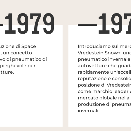
1979
19
uzione di Space
Introduciamo sul mer
, un concetto
Vredestein Snow+, un
ivo di pneumatico di
pneumatico invernale
 pieghevole per
autovetture che gua
tture.
rapidamente un'eccel
reputazione e consolid
posizione di Vredestei
come marchio leader 
mercato globale nella
produzione di pneuma
invernali.