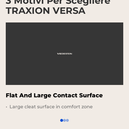
3 Motivi Per Scegliere
TRAXION VERSA
Flat And Large Contact Surface
M
Large cleat surface in comfort zone