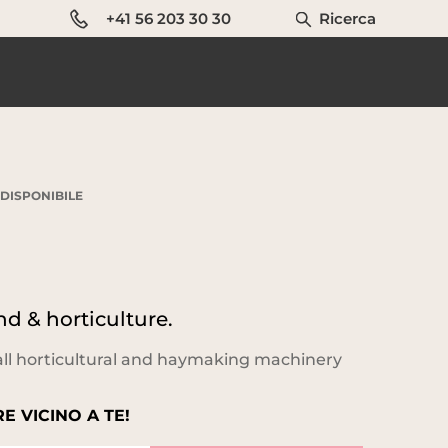
+41 56 203 30 30
Ricerca
DISPONIBILE
nd & horticulture.
mall horticultural and haymaking machinery
E VICINO A TE!