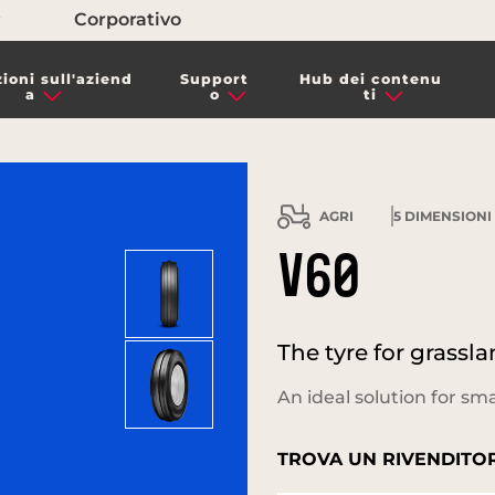
Corporativo
ioni sull'aziend
Support
Hub dei contenu
a
o
ti
AGRI
5
DIMENSIONI 
V60
The tyre for grassla
An ideal solution for s
TROVA UN RIVENDITOR