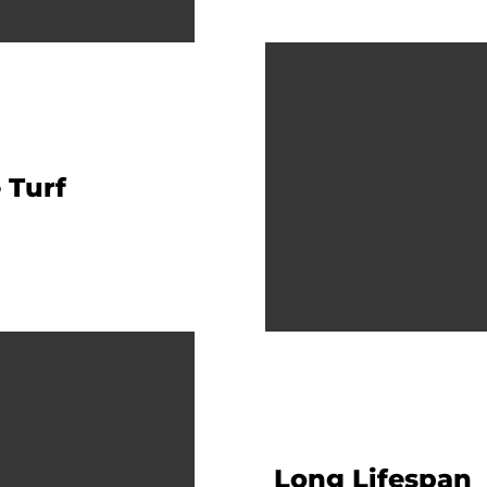
 Turf
Long Lifespan