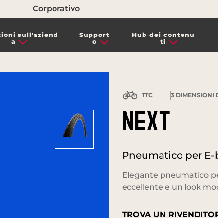
Corporativo
ioni sull'aziend
Support
Hub dei contenu
a
o
ti
TTC
3
DIMENSIONI 
NEXT
Pneumatico per E-b
Elegante pneumatico per
eccellente e un look mo
TROVA UN RIVENDITOR