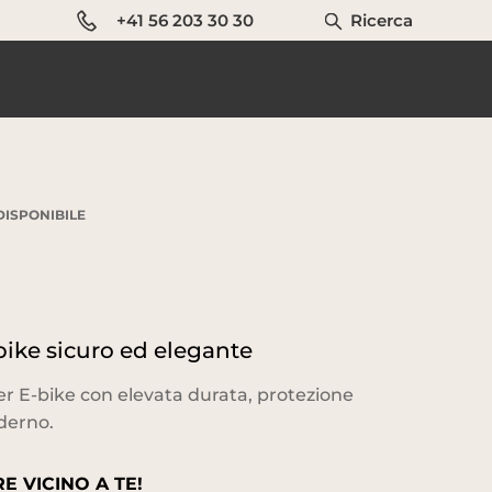
+41 56 203 30 30
Ricerca
DISPONIBILE
ike sicuro ed elegante
 E-bike con elevata durata, protezione
derno.
E VICINO A TE!