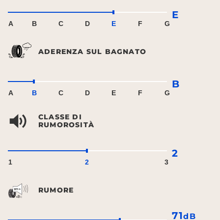
E
A
B
C
D
E
F
G
ADERENZA SUL BAGNATO
B
A
B
C
D
E
F
G
CLASSE DI
RUMOROSITÀ
2
1
2
3
RUMORE
71
dB