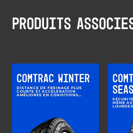
PRODUITS ASSOCIÉ
COMTRAC WINTER
COM
SEA
DISTANCE DE FREINAGE PLUS
COURTE ET ACCÉLÉRATION
AMÉLIORÉE EN CONDITIONS
HIVERNALES
SÉCURIT
MÊME AV
LOURDE