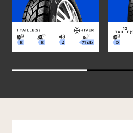
12
1 TAILLE(S)
HIVER
TAILLE(
2
71 db
E
E
D