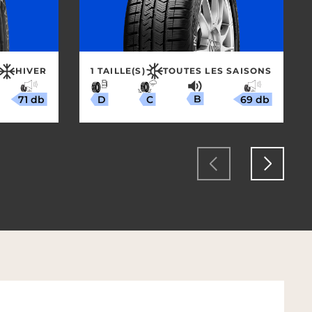
HIVER
1 TAILLE(S)
TOUTES LES SAISONS
B
71 db
69 db
C
D