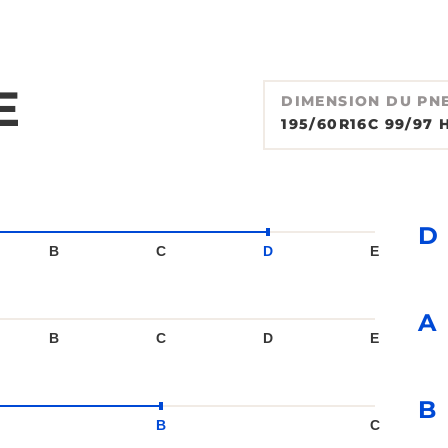
E
DIMENSION DU PN
195/60R16C 99/97 
D
B
C
D
E
A
B
C
D
E
B
B
C