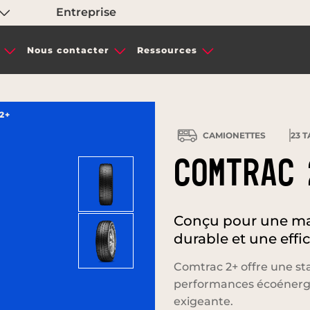
Entreprise
Nous contacter
Ressources
2+
CAMIONETTES
23
T
COMTRAC 
Conçu pour une man
durable et une effi
Comtrac 2+ offre une sta
performances écoénergé
exigeante.