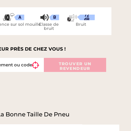
72
A
B
dB
nce sur sol mouillé
Classe de
Bruit
bruit
UR PRÈS DE CHEZ VOUS !
TROUVER UN
REVENDEUR
La Bonne Taille De Pneu