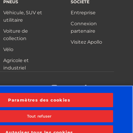
PNEUS
SOCIÉTÉ
Véhicule, SUV et
Entreprise
utilitaire
Connexion
Voiture de
partenaire
collection
Visitez Apollo
Vélo
Agricole et
industriel
acebook
YouTube
Instagram
LinkedIn
Paramètres des cookies
Tout refuser
tialité
Conditions générales
Avis relatif aux cookies
Autoriser tous les cookies