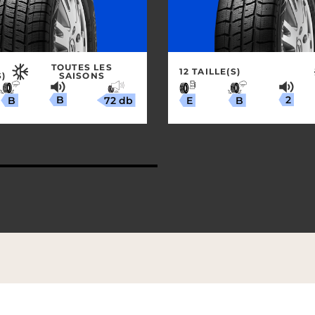
TOUTES LES
12 TAILLE(S)
S)
SAISONS
B
2
72 db
B
B
E