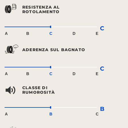
RESISTENZA AL
ROTOLAMENTO
C
A
B
C
D
E
ADERENZA SUL BAGNATO
C
A
B
C
D
E
CLASSE DI
RUMOROSITÀ
B
A
B
C