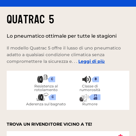
QUATRAC 5
Lo pneumatico ottimale per tutte le stagioni
Il modello Quatrac 5 offre il lusso di uno pneumatico
adatto a qualsiasi condizione climatica senza
compromettere la sicurezza e. . .
Leggi di più
C
B
Resistenza al
Classe di
rotolamento
rumorosità
71
C
dB
Aderenza sul bagnato
Rumore
TROVA UN RIVENDITORE VICINO A TE!