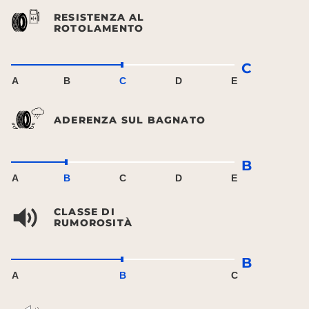
RESISTENZA AL
ROTOLAMENTO
C
A
B
C
D
E
ADERENZA SUL BAGNATO
B
A
B
C
D
E
CLASSE DI
RUMOROSITÀ
B
A
B
C