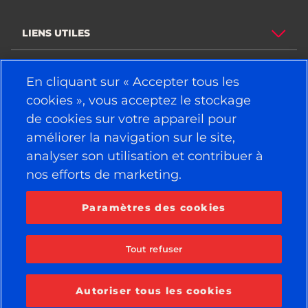
LIENS UTILES
PNEUS
En cliquant sur « Accepter tous les
cookies », vous acceptez le stockage
POLITIQUE
de cookies sur votre appareil pour
SOCIÉTÉ
améliorer la navigation sur le site,
analyser son utilisation et contribuer à
nos efforts de marketing.
RESTEZ CONNECTÉ
Facebook
YouTube
Paramètres des cookies
Instagram
LinkedIn
Tout refuser
© 2026 APOLLO TYRES LTD
TOUS DROITS RÉSERVÉS
Autoriser tous les cookies