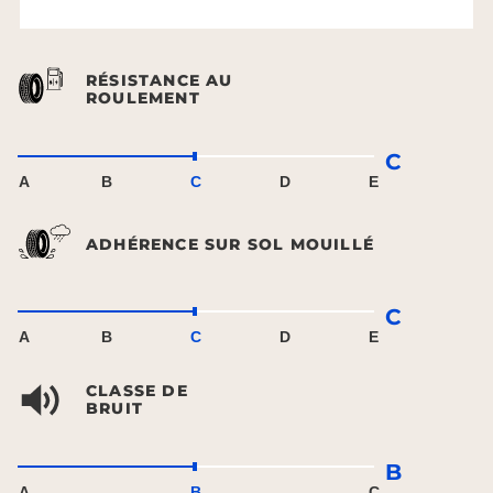
RÉSISTANCE AU
ROULEMENT
C
A
B
C
D
E
ADHÉRENCE SUR SOL MOUILLÉ
C
A
B
C
D
E
CLASSE DE
BRUIT
B
A
B
C