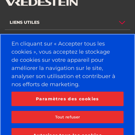
LIENS UTILES
PNEUS
En cliquant sur « Accepter tous les
cookies », vous acceptez le stockage
POLITIQUE
de cookies sur votre appareil pour
SOCIÉTÉ
améliorer la navigation sur le site,
analyser son utilisation et contribuer à
nos efforts de marketing.
RESTEZ CONNECTÉ
Facebook
YouTube
Paramètres des cookies
Instagram
LinkedIn
Tout refuser
© 2026 APOLLO TYRES LTD
TOUS DROITS RÉSERVÉS