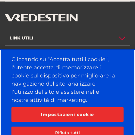
LINK UTILI
PNEUMATICI
Cliccando su “Accetta tutti i cookie”,
l'utente accetta di memorizzare i
POLITICA
cookie sul dispositivo per migliorare la
AZIENDA
navigazione del sito, analizzare
l'utilizzo del sito e assistere nelle
nostre attività di marketing.
RESTA COLLEGATO
Facebook
YouTube
Impostazioni cookie
Instagram
LinkedIn
Rifiuta tutti