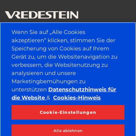
Wenn Sie auf „Alle Cookies
NÜTZLICHE LINKS
akzeptieren“ klicken, stimmen Sie der
Speicherung von Cookies auf Ihrem
FAHRZEUGTYP
Gerät zu, um die Websitenavigation zu
verbessern, die Websitenutzung zu
POLITIK
analysieren und unsere
UNTERNEHMEN
Marketingbemühungen zu
unterstützen
Datenschutzhinweis für
die Website
&
Cookies-Hinweis
BLEIBEN SIE IN VERBINDUNG
Facebook
YouTube
Cookie-Einstellungen
Instagram
LinkedIn
Alle ablehnen