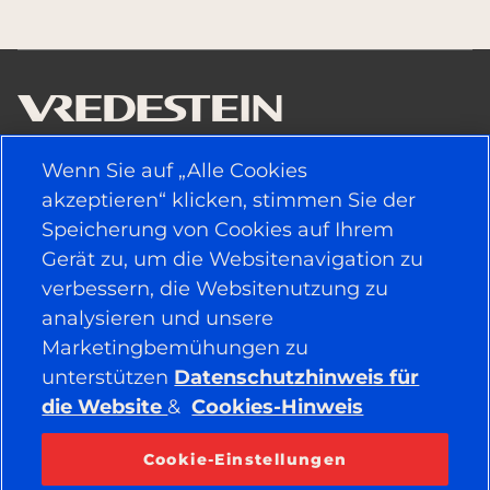
Wenn Sie auf „Alle Cookies
NÜTZLICHE LINKS
akzeptieren“ klicken, stimmen Sie der
Speicherung von Cookies auf Ihrem
FAHRZEUGTYP
Gerät zu, um die Websitenavigation zu
verbessern, die Websitenutzung zu
POLITIK
analysieren und unsere
UNTERNEHMEN
Marketingbemühungen zu
unterstützen
Datenschutzhinweis für
die Website
&
Cookies-Hinweis
BLEIBEN SIE IN VERBINDUNG
Facebook
YouTube
Cookie-Einstellungen