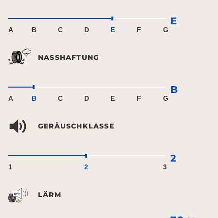
E
A
B
C
D
E
F
G
NASSHAFTUNG
B
A
B
C
D
E
F
G
GERÄUSCHKLASSE
2
1
2
3
LÄRM