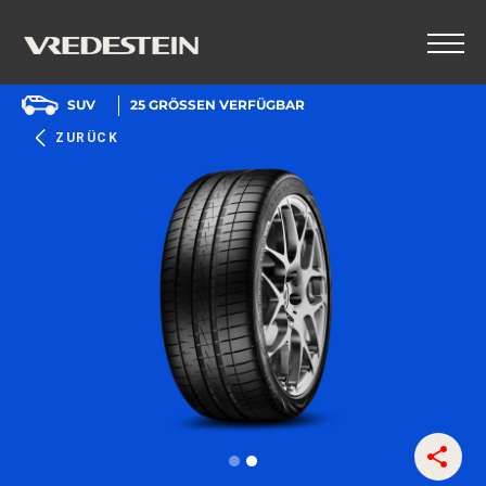
SUV
25
GRÖSSEN VERFÜGBAR
ZURÜCK