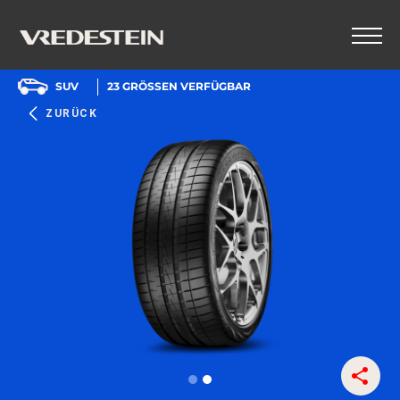
SUV
23
GRÖSSEN VERFÜGBAR
ZURÜCK