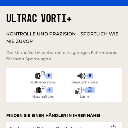
ULTRAC VORTI+
KONTROLLE UND PRÄZISION – SPORTLICH WIE
NIE ZUVOR
Der Ultrac Vorti+ bietet ein einzigartiges Fahrerlebnis
für Ihren Sportwagen
D
B
Rollwiderstand
Geräuschklasse
70
B
dB
Nasshaftung
Lärm
FINDEN SIE EINEN HÄNDLER IN IHRER NÄHE!