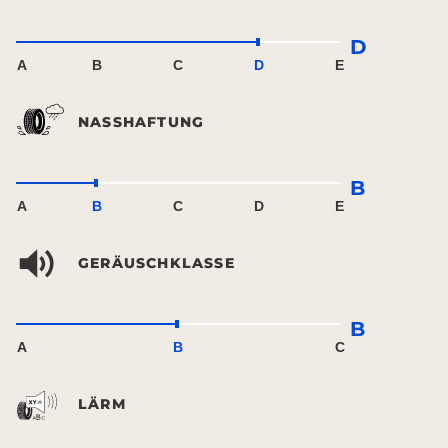
D
A
B
C
D
E
NASSHAFTUNG
B
A
B
C
D
E
GERÄUSCHKLASSE
B
A
B
C
LÄRM