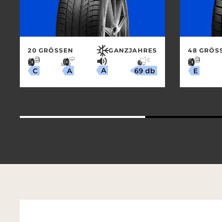
20 GRÖSSEN
GANZJAHRES
48 GRÖSS
A
69 db
A
C
E