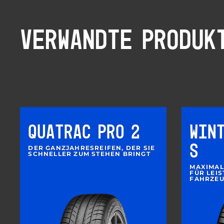
VERWANDTE PRODUK
QUATRAC PRO 2
WIN
S
DER GANZJAHRESREIFEN, DER SIE
SCHNELLER ZUM STEHEN BRINGT
MAXIMAL
FÜR LEI
FAHRZE