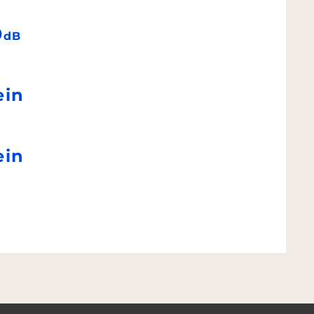
0
dB
ein
ein