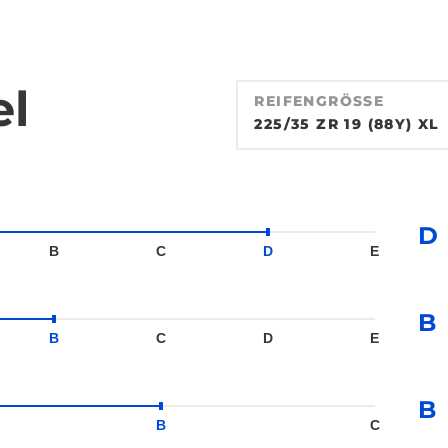
el
REIFENGRÖSSE
225/35 ZR 19 (88Y) XL
D
B
C
D
E
B
B
C
D
E
B
B
C