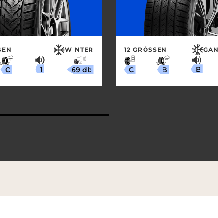
EN
WINTER
12 GRÖSSEN
GAN
1
B
69 db
C
B
C