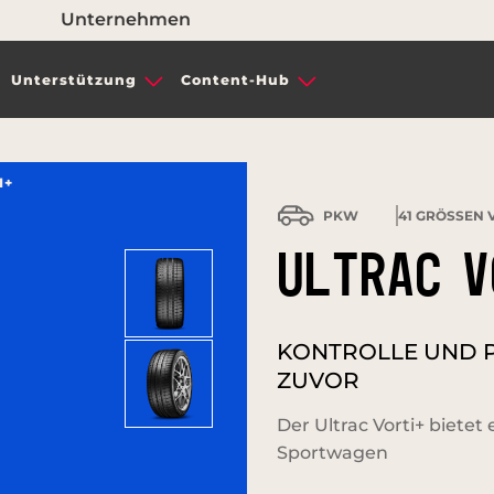
Unternehmen
Unterstützung
Content-Hub
I+
PKW
41
GRÖSSEN V
ULTRAC V
KONTROLLE UND PR
ZUVOR
Der Ultrac Vorti+ bietet 
Sportwagen