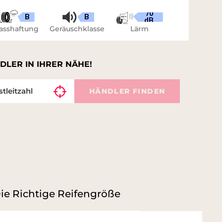
70
B
B
dB
asshaftung
Geräuschklasse
Lärm
DLER IN IHRER NÄHE!
HÄNDLER FINDEN
ie Richtige Reifengröße