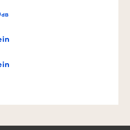
0
dB
ein
ein