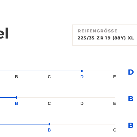
el
REIFENGRÖSSE
225/35 ZR 19 (88Y) XL
D
B
C
D
E
B
B
C
D
E
B
B
C