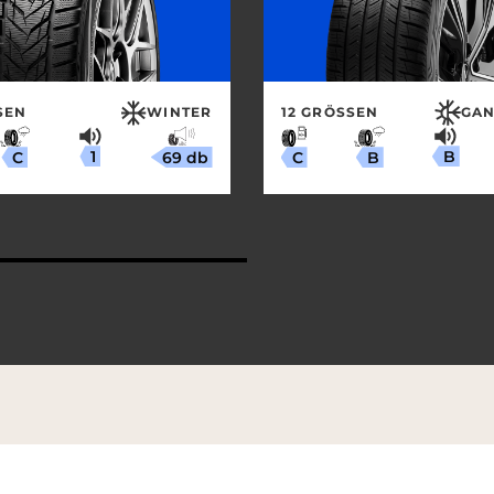
EN
WINTER
12 GRÖSSEN
GAN
1
B
69 db
C
B
C