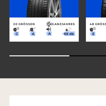
20 GRÖSSEN
GANZJAHRES
48 GRÖSS
A
69 db
A
C
E