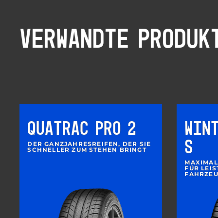
VERWANDTE PRODUK
QUATRAC PRO 2
WIN
S
DER GANZJAHRESREIFEN, DER SIE
SCHNELLER ZUM STEHEN BRINGT
MAXIMAL
FÜR LEI
FAHRZE