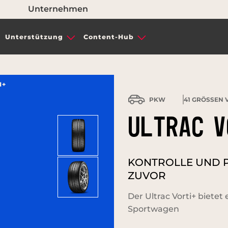
Unternehmen
Unterstützung
Content-Hub
I+
PKW
41
GRÖSSEN V
ULTRAC V
KONTROLLE UND PR
ZUVOR
Der Ultrac Vorti+ bietet 
Sportwagen