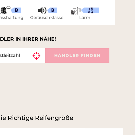
70
B
B
dB
asshaftung
Geräuschklasse
Lärm
DLER IN IHRER NÄHE!
HÄNDLER FINDEN
ie Richtige Reifengröße