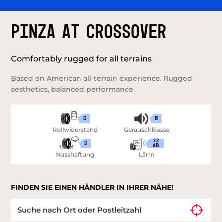
PINZA AT CROSSOVER
Comfortably rugged for all terrains
Based on American all-terrain experience. Rugged
aesthetics, balanced performance
D
B
Rollwiderstand
Geräuschklasse
72
D
dB
Nasshaftung
Lärm
FINDEN SIE EINEN HÄNDLER IN IHRER NÄHE!