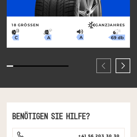
18 GRÖSSEN
GANZJAHRES
A
69 db
A
C
BENÖTIGEN SIE HILFE?
+41 56 203 30 30