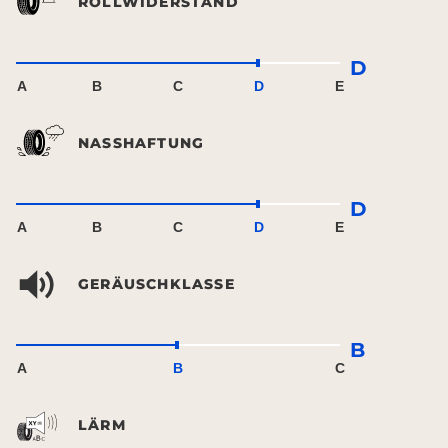
ROLLWIDERSTAND
D
A
B
C
D
E
NASSHAFTUNG
D
A
B
C
D
E
GERÄUSCHKLASSE
B
A
B
C
LÄRM