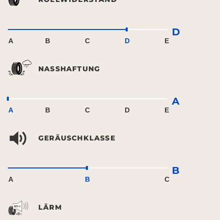
D
A
B
C
D
E
NASSHAFTUNG
A
A
B
C
D
E
GERÄUSCHKLASSE
B
A
B
C
LÄRM