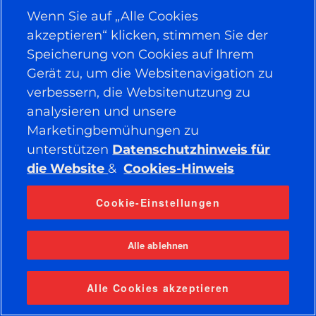
Facebook
YouTube
Wenn Sie auf „Alle Cookies
Instagram
LinkedIn
akzeptieren“ klicken, stimmen Sie der
Speicherung von Cookies auf Ihrem
Gerät zu, um die Websitenavigation zu
© 2026 APOLLO TYRES LTD
ALLE RECHTE VORBEHALTEN
verbessern, die Websitenutzung zu
analysieren und unsere
Marketingbemühungen zu
unterstützen
Datenschutzhinweis für
die Website
&
Cookies-Hinweis
Cookie-Einstellungen
Alle ablehnen
Alle Cookies akzeptieren