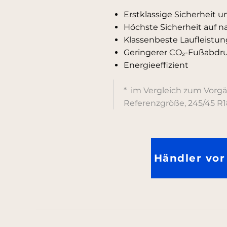
Erstklassige Sicherheit u
Höchste Sicherheit auf n
Klassenbeste Laufleistun
Geringerer CO₂-Fußabdru
Energieeffizient
* im Vergleich zum Vorgä
Referenzgröße, 245/45 R1
Händler vor 
.