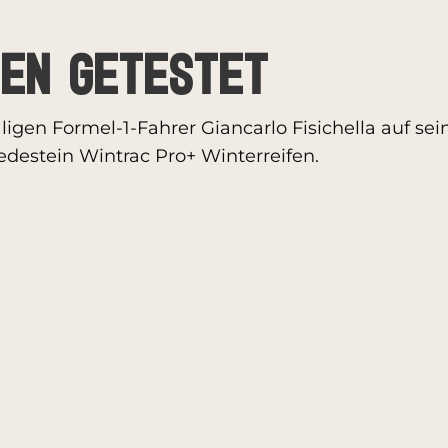
ten getestet
gen Formel-1-Fahrer Giancarlo Fisichella auf sei
edestein Wintrac Pro+ Winterreifen.