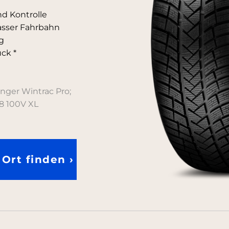
nd Kontrolle
asser Fahrbahn
g
ck *
nger Wintrac Pro;
8 100V XL
Ort finden ›