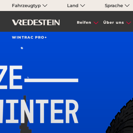
Fahrzeugtyp
Land
Sprache
Reifen
Über uns
WINTRAC PRO+