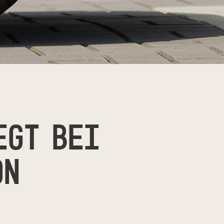
EGT BEI
ON