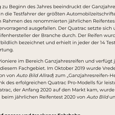
g zu Beginn des Jahres beeindruckt der Ganzjahre
n die Testfahrer der größten Automobilzeitschrift
Rahmen des renommierten jährlichen Reifentests
hervorragend ausgefallen. Der Quatrac setzte sich 
fenhersteller der Branche durch. Der Reifen wurd
ildlich bezeichnet und erhielt in jeder der 14 Te
rtung.
Pioniere im Bereich Ganzjahresreifen und verfügt je
 diesem Fachgebiet. Im Oktober 2019 wurde Vred
ion von
Auto Bild Allrad
) zum „Ganzjahresreifen-He
ank des erfolgreichen Quatrac Pro-Modells für le
trac, der Anfang 2020 auf den Markt kam, wurde 
s beim jährlichen Reifentest 2020 von
Auto Bild
un