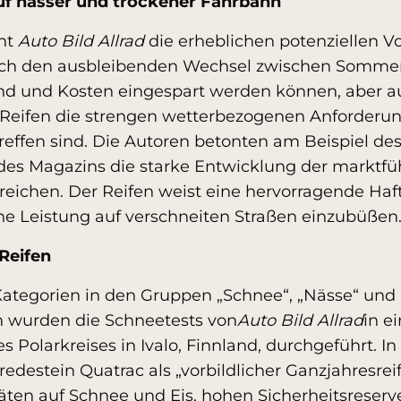
auf nasser und trockener Fahrbahn
ont
Auto Bild Allrad
die erheblichen potenziellen Vo
urch den ausbleibenden Wechsel zwischen Sommer
nd und Kosten eingespart werden können, aber a
e Reifen die strengen wetterbezogenen Anforderung
effen sind. Die Autoren betonten am Beispiel des
 des Magazins die starke Entwicklung der marktf
treichen. Der Reifen weist eine hervorragende Ha
ne Leistung auf verschneiten Straßen einzubüßen
Reifen
ategorien in den Gruppen „Schnee“, „Nässe“ und „
 wurden die Schneetests von
Auto Bild Allrad
in e
s Polarkreises in Ivalo, Finnland, durchgeführt. I
edestein Quatrac als „vorbildlicher Ganzjahresrei
ten auf Schnee und Eis, hohen Sicherheitsreserv