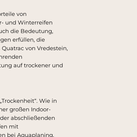
rteile von
- und Winterreifen
uch die Bedeutung,
en erfüllen, die
 Quatrac von Vredestein,
ührenden
ftung auf trockener und
.
Trockenheit“. Wie in
iner großen Indoor-
n der abschließenden
fen mit
en bei Aquaplaning,