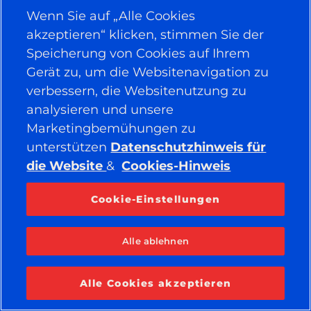
Facebook
YouTube
Wenn Sie auf „Alle Cookies
Instagram
LinkedIn
akzeptieren“ klicken, stimmen Sie der
Speicherung von Cookies auf Ihrem
Gerät zu, um die Websitenavigation zu
© 2026 APOLLO TYRES LTD
ALLE RECHTE VORBEHALTEN
verbessern, die Websitenutzung zu
analysieren und unsere
Marketingbemühungen zu
unterstützen
Datenschutzhinweis für
die Website
&
Cookies-Hinweis
Cookie-Einstellungen
Alle ablehnen
Alle Cookies akzeptieren